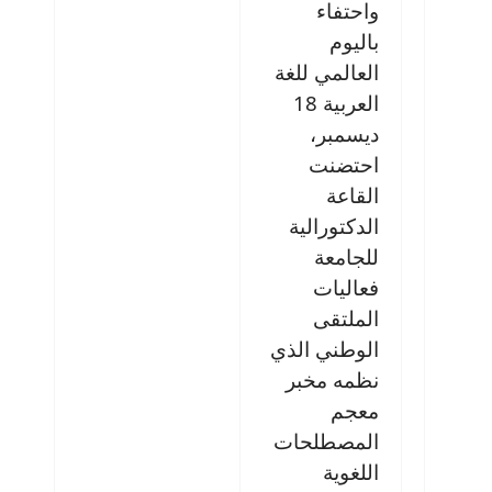
واحتفاء
باليوم
العالمي للغة
العربية 18
ديسمبر،
احتضنت
القاعة
الدكتورالية
للجامعة
فعاليات
الملتقى
الوطني الذي
نظمه مخبر
معجم
المصطلحات
اللغوية